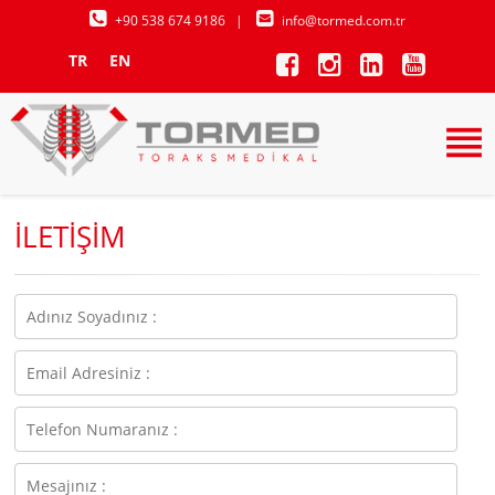
+90 538 674 9186
|
info@tormed.com.tr
TR
EN
İLETİŞİM